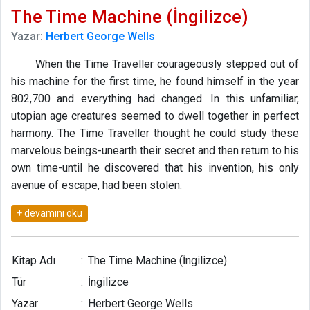
The Time Machine (İngilizce)
Yazar:
Herbert George Wells
When the Time Traveller courageously stepped out of
his machine for the first time, he found himself in the year
802,700 and everything had changed. In this unfamiliar,
utopian age creatures seemed to dwell together in perfect
harmony. The Time Traveller thought he could study these
marvelous beings-unearth their secret and then return to his
own time-until he discovered that his invention, his only
avenue of escape, had been stolen.
G. Wells's famous novel of one man's astonishing
journey beyond the conventional limits of the imagination
first appeared in 1895. It won him immediate recognition
Kitap Adı
:
The Time Machine (İngilizce)
and has been regarded ever since as one of the great
Tür
:
İngilizce
masterpieces in the literature of science fiction.
Yazar
:
Herbert George Wells