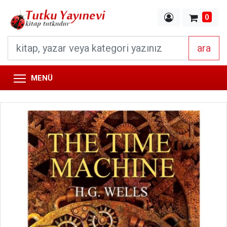
0
ara
MENÜ