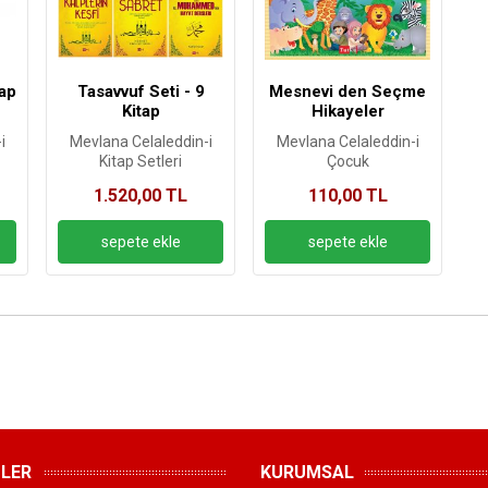
tap
Tasavvuf Seti - 9
Mesnevi den Seçme
Kitap
Hikayeler
i
Mevlana Celaleddin-i
Mevlana Celaleddin-i
Kitap Setleri
Çocuk
Rumi
Rumi
1.520,00 TL
110,00 TL
MLER
KURUMSAL