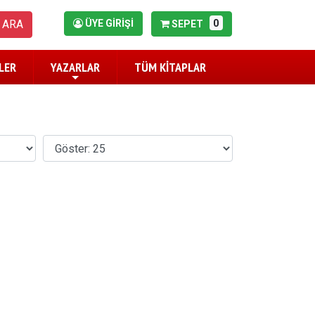
0
ARA
ÜYE GİRİŞİ
SEPET
LER
YAZARLAR
TÜM KİTAPLAR