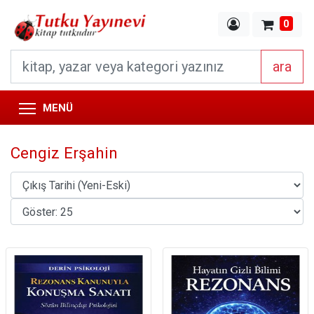
0
ara
MENÜ
Cengiz Erşahin