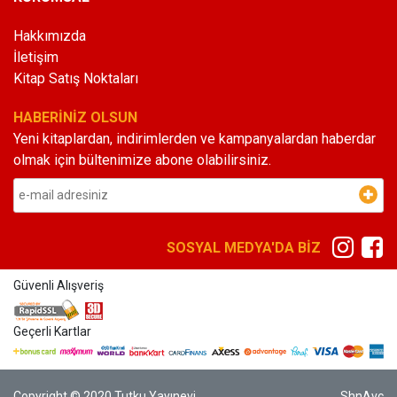
Hakkımızda
İletişim
Kitap Satış Noktaları
HABERİNİZ OLSUN
Yeni kitaplardan, indirimlerden ve kampanyalardan haberdar
olmak için bültenimize abone olabilirsiniz.
SOSYAL MEDYA'DA BİZ
Güvenli Alışveriş
Geçerli Kartlar
Copyright © 2020 Tutku Yayınevi
ShnAvc