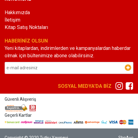
Hakkımızda
İletişim
Kitap Satış Noktaları
HABERİNİZ OLSUN
Yeni kitaplardan, indirimlerden ve kampanyalardan haberdar
olmak için bültenimize abone olabilirsiniz.
SOSYAL MEDYA'DA BİZ
Güvenli Alışveriş
Geçerli Kartlar
Copyright © 2020 Tutku Yayınevi
ShnAvc