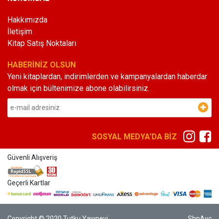
Hakkımızda
İletişim
Kitap Satış Noktaları
HABERİNİZ OLSUN
Yeni kitaplardan, indirimlerden ve kampanyalardan haberdar
olmak için bültenimize abone olabilirsiniz.
SOSYAL MEDYA'DA BİZ
Güvenli Alışveriş
Geçerli Kartlar
Copyright © 2020 Tutku Yayınevi
ShnAvc