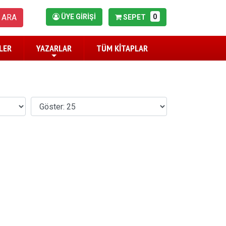
0
ARA
ÜYE GİRİŞİ
SEPET
LER
YAZARLAR
TÜM KİTAPLAR