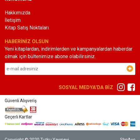
Hakkımızda
İletişim
Kitap Satış Noktaları
HABERİNİZ OLSUN
Yeni kitaplardan, indirimlerden ve kampanyalardan haberdar
olmak için bültenimize abone olabilirsiniz.
SOSYAL MEDYA'DA BİZ
Güvenli Alışveriş
Geçerli Kartlar
Copyright © 2020 Tutku Yayınevi
ShnAvc