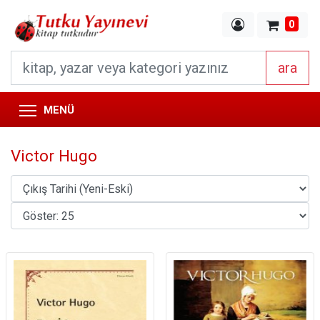
0
ara
MENÜ
Victor Hugo