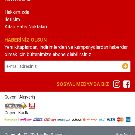
Hakkımızda
İletişim
Kitap Satış Noktaları
HABERİNİZ OLSUN
Yeni kitaplardan, indirimlerden ve kampanyalardan haberdar
olmak için bültenimize abone olabilirsiniz.
SOSYAL MEDYA'DA BİZ
Güvenli Alışveriş
Geçerli Kartlar
Copyright © 2020 Tutku Yayınevi
ShnAvc