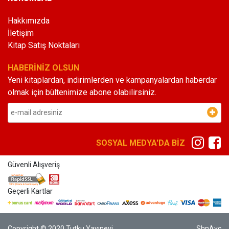
Hakkımızda
İletişim
Kitap Satış Noktaları
HABERİNİZ OLSUN
Yeni kitaplardan, indirimlerden ve kampanyalardan haberdar
olmak için bültenimize abone olabilirsiniz.
SOSYAL MEDYA'DA BİZ
Güvenli Alışveriş
Geçerli Kartlar
Copyright © 2020 Tutku Yayınevi
ShnAvc