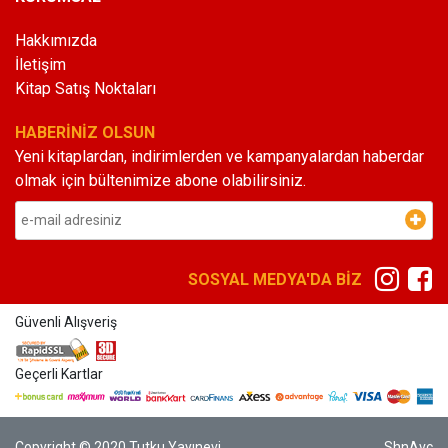
Hakkımızda
İletişim
Kitap Satış Noktaları
HABERİNİZ OLSUN
Yeni kitaplardan, indirimlerden ve kampanyalardan haberdar
olmak için bültenimize abone olabilirsiniz.
SOSYAL MEDYA'DA BİZ
Güvenli Alışveriş
Geçerli Kartlar
Copyright © 2020 Tutku Yayınevi
ShnAvc