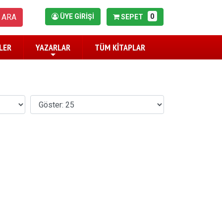
0
ARA
ÜYE GİRİŞİ
SEPET
LER
YAZARLAR
TÜM KİTAPLAR