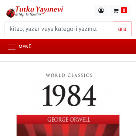
0
ara
MENÜ