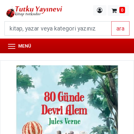
0
ara
MENÜ