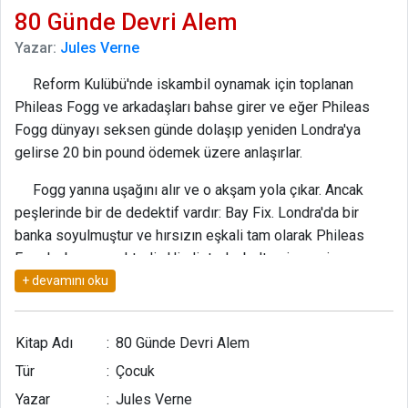
80 Günde Devri Alem
Yazar:
Jules Verne
Reform Kulübü'nde iskambil oynamak için toplanan
Phileas Fogg ve arkadaşları bahse girer ve eğer Phileas
Fogg dünyayı seksen günde dolaşıp yeniden Londra'ya
gelirse 20 bin pound ödemek üzere anlaşırlar.
Fogg yanına uşağını alır ve o akşam yola çıkar. Ancak
peşlerinde bir de dedektif vardır: Bay Fix. Londra'da bir
banka soyulmuştur ve hırsızın eşkali tam olarak Phileas
Fogg' a benzemektedir. Hindistan'ın balta girmemiş
ormanlarından, Amerika'nın Kızılderili topraklarından ve her
türlü tehlikenin içinden geçen kahramanlarımız dünya
turlarını tamamlayabilecek mi?
Kitap Adı
:
80 Günde Devri Alem
Tür
:
Çocuk
Yazar
:
Jules Verne