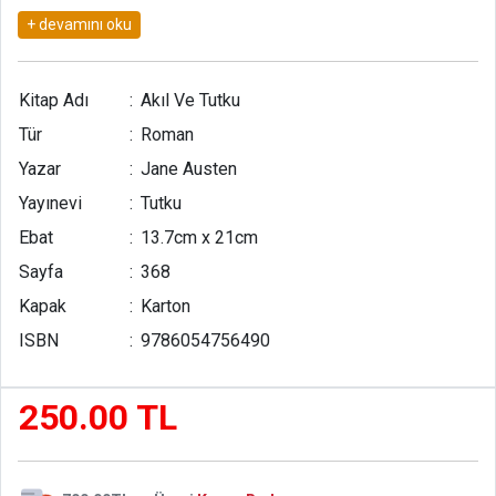
bulmaları için öncelikle her birinin diğerine daha fazla benzemeleri
gerektiğiydi.
Kitap Adı
:
Akıl Ve Tutku
Tür
:
Roman
Yazar
:
Jane Austen
Yayınevi
:
Tutku
Ebat
:
13.7cm x 21cm
Sayfa
:
368
Kapak
:
Karton
ISBN
:
9786054756490
250.00 TL