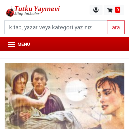
0
ara
MENÜ