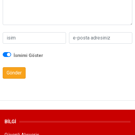
İsmimi Göster
Gönder
BİLGİ
Güvenli Alışveriş