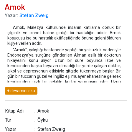
Amok
Yazar:
Stefan Zweig
Amok, Malezya kültüründe insanın katliama dönük bir
çılgınlık ve cinnet haline girdiği bir hastalığın adıdır. Amok
koşucusu ise bu hastalık aktifleştiğinde önüne geleni öldüren
kişiye verilen addır.
“Amok”, çalıştığı hastanede yaptığı bir yolsuzluk nedeniyle
Endonezya'ya sürgüne gönderilen Alman asıllı bir doktorun
hikayesini konu alıyor. Uzun bir süre boyunca izbe ve
kendisinden başka beyazın olmadığı bir yerde çalışan doktor,
alkol ve depresyonun etkisiyle gitgide tükenmeye başlar. Bir
gün bir tüccarın güzel ve İngiliz eşi muayenehanesine gelerek
kendisinden gizli bir şekilde kürtaj yapmasını ister. Uzun
süredir beyaz kadın görmeyen doktor ise ondan para yerine
kendisini vermesini ister. Bu noktadan sonra işler git gide
içinden çıkılmaz bir hâl alır. Doktor artık tıpkı bir amok
koşucusu gibi mantıksız, durdurulamaz bir çılgına
dönüşmüştür.
Kitap Adı
:
Amok
“Amok”, Stefan Zweig'ın insanın en güçsüz yanlarını
Tür
:
Öykü
dâhiyane bir şekilde işlediği özel bir hikâyedir. Eseri asıl özel
yapan ise devamlı intihar eğiliminde olan Zweig'ın hikâyede
Yazar
:
Stefan Zweig
tamamen kendi iç dünyasını ve çalkantılarını aktarmasıdır.