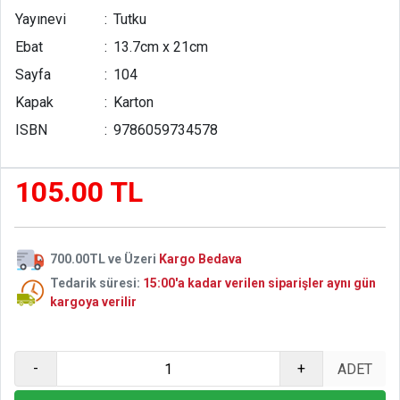
Günümüz edebiyatının en önemli eserlerinden olan “Amok”,
Yayınevi
:
Tutku
kurgusuyla okuru içine çeken eşsiz bir eser…
Ebat
:
13.7cm x 21cm
Sayfa
:
104
Kapak
:
Karton
ISBN
:
9786059734578
105.00 TL
700.00TL ve Üzeri
Kargo Bedava
Tedarik süresi:
15:00'a kadar verilen siparişler aynı gün
kargoya verilir
-
+