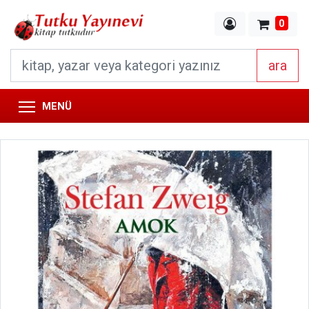
0
ara
MENÜ