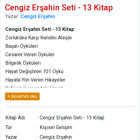
Cengiz Erşahin Seti - 13 Kitap
Yazar:
Cengiz Erşahin
Cengiz Erşahin Seti - 13 Kitap
Zorluklara Karşı Kendini Ateşle
Başarı Öyküleri
Cesaret Veren Öyküler
Bilgelik Öyküleri
Hayat Değiştiren 101 Öykü
Hayata Yön Veren Hikayeler
Kafesin İçerisindeki Hayat
Gerçek Sır
Stres, Kendine Güven, Mücadele
Ruhu
Kitap Adı
:
Cengiz Erşahin Seti - 13 Kitap
Hayat Değiştiren 1001 Söz
Tür
:
Kişisel Gelişim
Düşündüren Öyküler
Yazar
:
Cengiz Erşahin
Hayata Yön Veren 2000 Söz