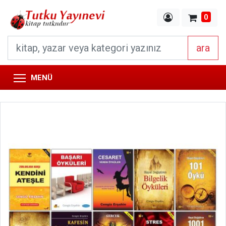
0
ara
MENÜ