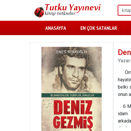
ANASAYFA
EN ÇOK SATANLAR
Den
Yazar
Öm
hayatı
belki 
onun a
6 M
idam 
arkada
destan