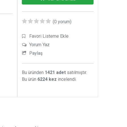
eceğiz.
(0 yorum)
ücadele
az bir
Favori Listeme Ekle
anında
anıklık
Yorum Yaz
Paylaş
Bu üründen
1421 adet
satılmıştır.
Bu ürün
6224 kez
incelendi.