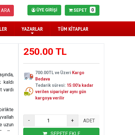
0
ARA
ÜYE GİRİŞİ
SEPET
LER
YAZARLAR
TÜM KİTAPLAR
250.00 TL
700.00TL ve Üzeri
Kargo
aşında,
Bedava
k kaldı
Tedarik süresi:
15:00'a kadar
t vardı
verilen siparişler aynı gün
kargoya verilir
irlikte
vallah
-
+
ne uzun
 yıllar
SEPETE EKLE