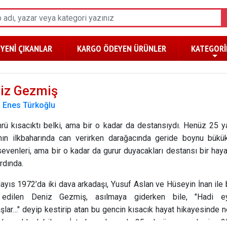
YENİ ÇIKANLAR
KARGO ÖDEYEN ÜRÜNLER
KATEGORİ
iz Gezmiş
:
Enes Türkoğlu
rü kısacıktı belki, ama bir o kadar da destansıydı. Henüz 25 y
nın ilkbaharında can verirken darağacında geride boynu bükü
sevenleri, ama bir o kadar da gurur duyacakları destansı bir haya
rdında.
ayıs 1972’da iki dava arkadaşı, Yusuf Aslan ve Hüseyin İnan ile b
edilen Deniz Gezmiş, asılmaya giderken bile, "Hadi ey
şlar…" deyip kestirip atan bu gencin kısacık hayat hikayesinde 
lar saklıydı bilene. İşte bu çalışmada 25 yıl süren ancak nice 25