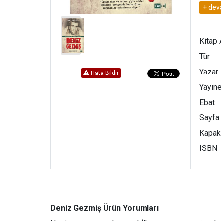
boyunc
İçinde
Den
Kitap 
azmi 
Tür
rehbe
Yazar
Hata Bildir
Türkiy
Yayıne
edece
Ebat
Sayfa
Kapak
ISBN
Deniz Gezmiş Ürün Yorumları