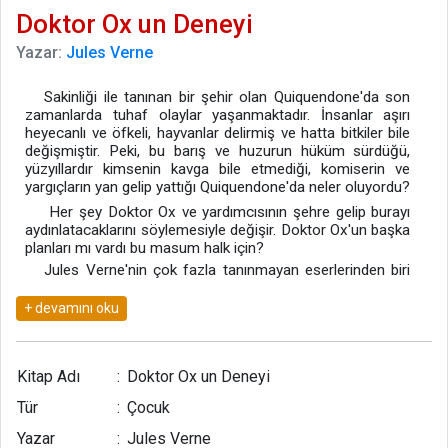
Doktor Ox un Deneyi
Yazar:
Jules Verne
Sakinliği ile tanınan bir şehir olan Quiquendone'da son
zamanlarda tuhaf olaylar yaşanmaktadır. İnsanlar aşırı
heyecanlı ve öfkeli, hayvanlar delirmiş ve hatta bitkiler bile
değişmiştir. Peki, bu barış ve huzurun hüküm sürdüğü,
yüzyıllardır kimsenin kavga bile etmediği, komiserin ve
yargıçların yan gelip yattığı Quiquendone'da neler oluyordu?
Her şey Doktor Ox ve yardımcısının şehre gelip burayı
aydınlatacaklarını söylemesiyle değişir. Doktor Ox'un başka
planları mı vardı bu masum halk için?
Jules Verne'nin çok fazla tanınmayan eserlerinden biri
olan "Doktor Ox'un Deneyi" hem gizemli, hem de eğlenceli
bölümleriyle elinizden düşürmeyeceğiniz bir kitap…
Kitap Adı
:
Doktor Ox un Deneyi
Tür
:
Çocuk
Yazar
:
Jules Verne