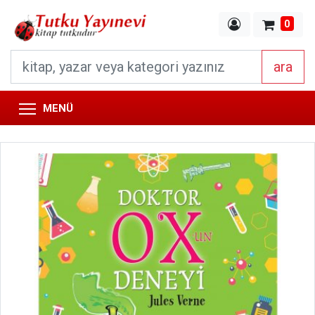
0
ara
MENÜ