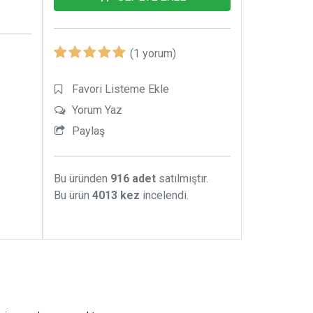
 kendi
 olsun,
imizin
(1 yorum)
lerden
Favori Listeme Ekle
rimizle
Yorum Yaz
Paylaş
bakacak
Bu üründen
916 adet
satılmıştır.
Bu ürün
4013 kez
incelendi.