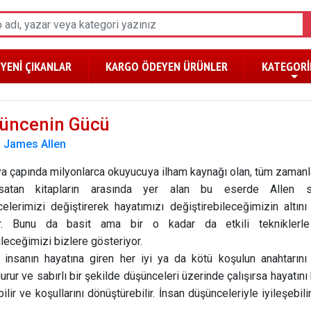
YENİ ÇIKANLAR
KARGO ÖDEYEN ÜRÜNLER
KATEGORİ
üncenin Gücü
:
James Allen
çapında milyonlarca okuyucuya ilham kaynağı olan, tüm zamanl
atan kitapların arasında yer alan bu eserde Allen 
elerimizi değiştirerek hayatımızı değiştirebileceğimizin altını 
or. Bunu da basit ama bir o kadar da etkili tekniklerle
leceğimizi bizlere gösteriyor.
nsanın hayatına giren her iyi ya da kötü koşulun anahtarını 
urur ve sabırlı bir şekilde düşünceleri üzerinde çalışırsa hayatını
bilir ve koşullarını dönüştürebilir. İnsan düşünceleriyle iyileşebili
olabilir. Mutlu ya da mutsuzluğun altında da düşünce yatar.