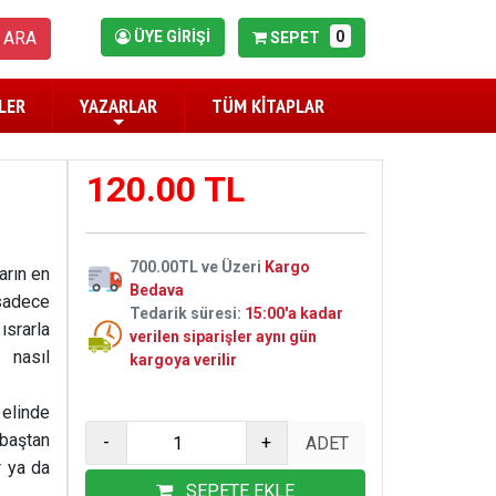
0
ARA
ÜYE GİRİŞİ
SEPET
LER
YAZARLAR
TÜM KİTAPLAR
120.00 TL
700.00TL ve Üzeri
Kargo
arın en
Bedava
sadece
Tedarik süresi:
15:00'a kadar
ısrarla
verilen siparişler aynı gün
 nasıl
kargoya verilir
elinde
 baştan
-
+
r ya da
SEPETE EKLE