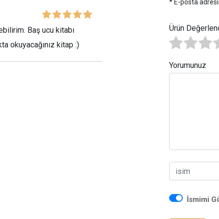
* E-posta adresi
Ürün Değerlen
ebilirim. Baş ucu kitabı
kta okuyacağınız kitap :)
Yorumunuz
İsmimi G