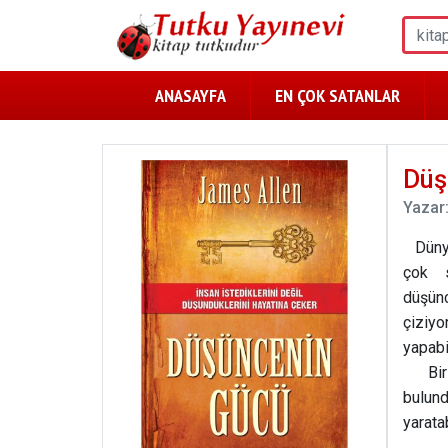
ANASAYFA
EN ÇOK SATANLAR
Düş
Yazar
Dünya 
çok s
düşünc
çiziy
yapabi
Bir i
bulund
yarata
hasta 