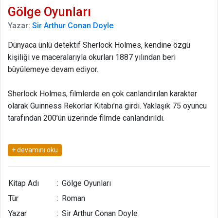
Gölge Oyunları
Yazar:
Sir Arthur Conan Doyle
Dünyaca ünlü detektif Sherlock Holmes, kendine özgü
kişiliği ve maceralarıyla okurları 1887 yılından beri
büyülemeye devam ediyor.
Sherlock Holmes, filmlerde en çok canlandırılan karakter
olarak Guinness Rekorlar Kitabı’na girdi. Yaklaşık 75 oyuncu
tarafından 200’ün üzerinde filmde canlandırıldı.
Kitapları 85 dile çevrildi. Holmes, Kutsal Kitaplar’dan ve
sözlüklerden sonra dünyada en çok okunan kitap.
Her yıl Avrupa ve ABD’de 5 milyon kitabı basılıyor. Hakkında
Kitap Adı
:
Gölge Oyunları
yazılmış 10 binin üzerinde makale ve kitap, dünya çapında
Tür
:
Roman
da yaklaşık 400 Holmes derneği var.
Yazar
:
Sir Arthur Conan Doyle