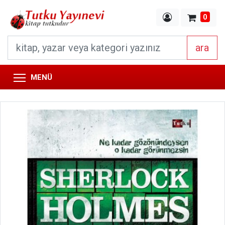
0
ara
MENÜ