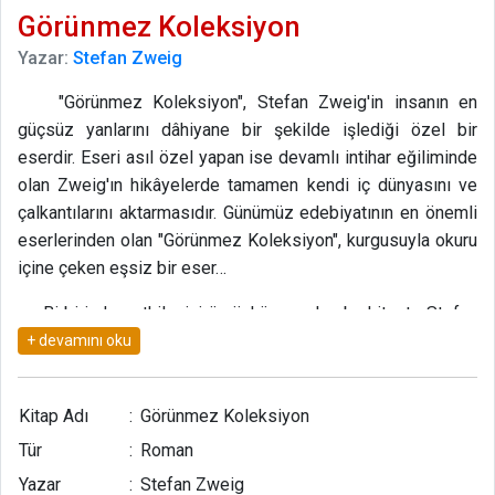
Görünmez Koleksiyon
Yazar:
Stefan Zweig
"Görünmez Koleksiyon", Stefan Zweig'in insanın en
güçsüz yanlarını dâhiyane bir şekilde işlediği özel bir
eserdir. Eseri asıl özel yapan ise devamlı intihar eğiliminde
olan Zweig'ın hikâyelerde tamamen kendi iç dünyasını ve
çalkantılarını aktarmasıdır. Günümüz edebiyatının en önemli
eserlerinden olan "Görünmez Koleksiyon", kurgusuyla okuru
içine çeken eşsiz bir eser…
Birbirinden etkileyici üç öykü yer alan bu kitapta Stefan
Zweig psikoloji alanındaki birikimini ustalıkla kullanarak
insanların ruhsal gelgitlerini nefes kesen bir yoğunlukla
okuyucuya aktarabilmeyi başarmıştır.
Kitap Adı
:
Görünmez Koleksiyon
1933'de Nazilerin yakmaya başladıkları kitaplar arasında
Tür
:
Roman
Zweig'in eserleri de vardı. İkinci Dünya Savaşı esnasında
Yazar
:
Stefan Zweig