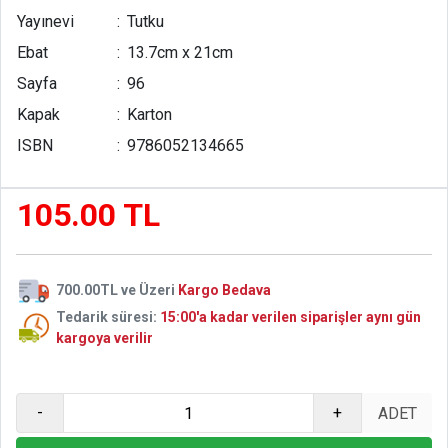
yaşadığı çıkmazlar ve hayata olan karamsar bakışı
Yayınevi
:
Tutku
nedeniyle eşi ile birlikte intihar etti.
Ebat
:
13.7cm x 21cm
Sayfa
:
96
Kapak
:
Karton
ISBN
:
9786052134665
105.00 TL
700.00TL ve Üzeri
Kargo Bedava
Tedarik süresi:
15:00'a kadar verilen siparişler aynı gün
kargoya verilir
-
+