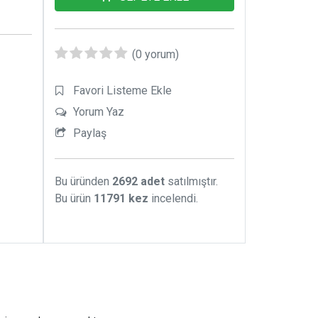
.. Pek
aklına
(0 yorum)
Favori Listeme Ekle
Yorum Yaz
Paylaş
Bu üründen
2692 adet
satılmıştır.
Bu ürün
11791 kez
incelendi.