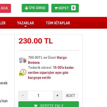
0
ARA
ÜYE GİRİŞİ
SEPET
LER
YAZARLAR
TÜM KİTAPLAR
230.00 TL
700.00TL ve Üzeri
Kargo
Bedava
Tedarik süresi:
15:00'a kadar
verilen siparişler aynı gün
kargoya verilir
iyerek
-
+
u'nun
SEPETE EKLE
tanenin