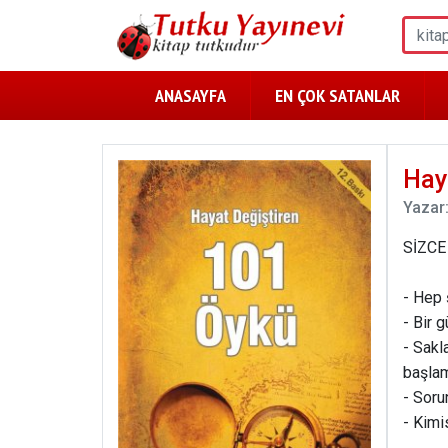
ANASAYFA
EN ÇOK SATANLAR
Hay
Yazar
SİZCE
- Hep 
- Bir 
- Sakla
başlam
- Soru
- Kimi
dibine