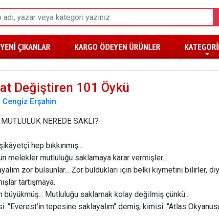
YENİ ÇIKANLAR
KARGO ÖDEYEN ÜRÜNLER
KATEGORİ
at Değiştiren 101 Öykü
:
Cengiz Erşahin
 MUTLULUK NEREDE SAKLI?
şikâyetçi hep bıkkınmış...
gün melekler mutluluğu saklamaya karar vermişler...
yalım zor bulsunlar... Zor buldukları için belki kıymetini bilirler, d
ışlar tartışmaya.
n büyükmüş... Mutluluğu saklamak kolay değilmiş çünkü...
si: ''Everest'in tepesine saklayalım'' demiş, kimisi: ''Atlas Okyanus
.'' Tac Mahal'in kubbesi, Mekke sokakları, İtalyan sofrası... Bir has