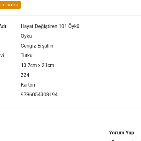
odası, dondurma külahı, şarap şişesi, sigara paketi, lale bahçesi.
r düşünmüşler ama hiçbiri yeterince zor gelmemiş...
en meleklerden biri ''İÇLERİNE SAKLAYALIM'' demiş... ''Kimsenin 
Adı
:
Hayat Değiştiren 101 Öykü
 içine bakmak!''
:
Öykü
 gün bugündür mutluluk insanın kendi içinde saklıymış...
:
Cengiz Erşahin
vi
:
Tutku
:
13.7cm x 21cm
:
224
:
Karton
:
9786054308194
Yorum Yap