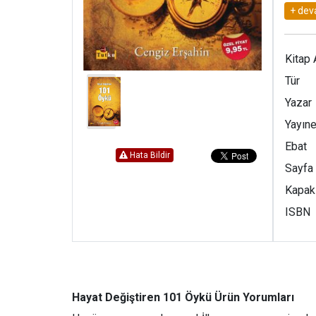
doğum 
çok ye
- Derk
Kitap 
gelmez
Tür
İşte o
Yazar
Yayıne
Ebat
Hata Bildir
Sayfa
Kapak
ISBN
Hayat Değiştiren 101 Öykü Ürün Yorumları