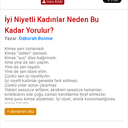
Hata Bildir
İyi Niyetli Kadınlar Neden Bu
Kadar Yorulur?
Yazar:
Deborah Bonnie
Kimse seni zorlamadı.
Kimse "üstlen" demedi.
Kimse "sus" diye bağırmadı.
Ama yine de sen yaptın.
Yine de sen taşıdın.
Yine de sen idare ettin.
Çünkü sen iyi niyetliydin.
İyi niyetli kadınlar genelde fark edilmez.
Çünkü onlar sorun çıkarmaz.
Yükleri sessizce sırtlanır, eksikleri sessizce tamamlar,
kırıldıklarını bile çoğu zaman kendilerine itiraf etmezler.
Ama şunu kimse söylemez: İyi niyet, sınırla korunmadığında
insanı tüketir.