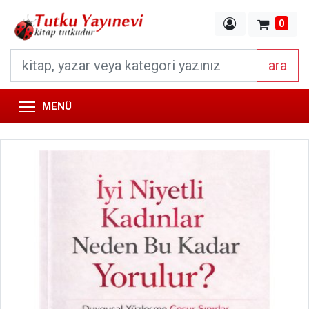
0
ara
MENÜ