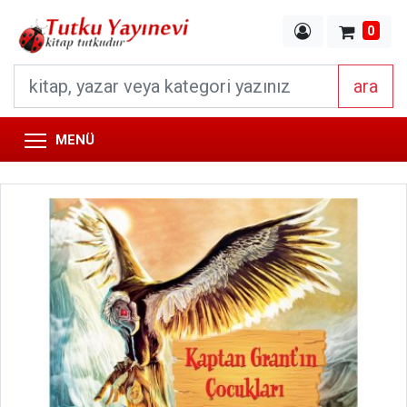
0
ara
MENÜ