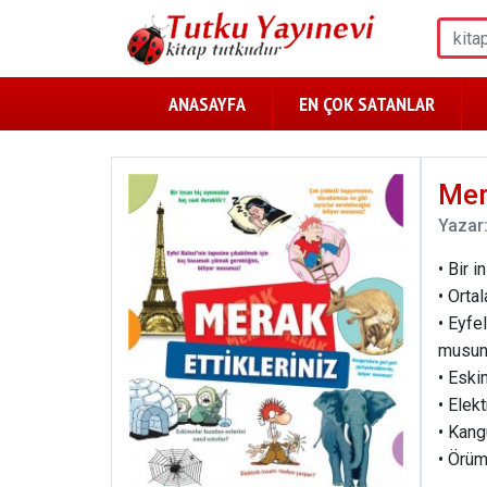
ANASAYFA
EN ÇOK SATANLAR
Mer
Yazar
• Bir 
• Orta
• Eyfe
musun
• Eski
• Elek
• Kang
• Örüm
• Hang