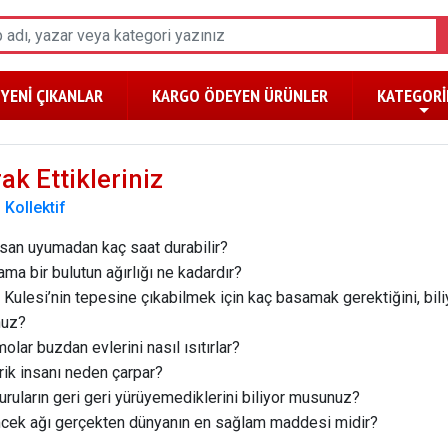
YENİ ÇIKANLAR
KARGO ÖDEYEN ÜRÜNLER
KATEGORİ
ak Ettikleriniz
:
Kollektif
insan uyumadan kaç saat durabilir?
lama bir bulutun ağırlığı ne kadardır?
l Kulesi’nin tepesine çıkabilmek için kaç basamak gerektiğini, bili
uz?
molar buzdan evlerini nasıl ısıtırlar?
trik insanı neden çarpar?
uruların geri geri yürüyemediklerini biliyor musunuz?
cek ağı gerçekten dünyanın en sağlam maddesi midir?
i balık elektrik üretir biliyor musunuz?