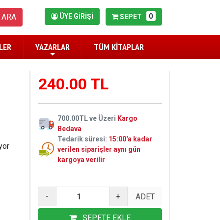
0
ARA
ÜYE GİRİŞİ
SEPET
LER
YAZARLAR
TÜM KİTAPLAR
240.00 TL
700.00TL ve Üzeri
Kargo
Bedava
Tedarik süresi:
15:00'a kadar
yor
verilen siparişler aynı gün
kargoya verilir
-
+
SEPETE EKLE