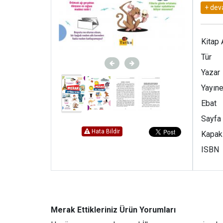
• Deni
• Olim
• Deve
Kitap 
Tür
Yazar
Yayıne
Ebat
Sayfa
Hata Bildir
Kapak
ISBN
Merak Ettikleriniz Ürün Yorumları