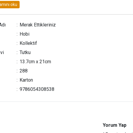
zaltı nasıl batar biliyor musunuz?
piyatlarda 100 metre yarışını hangi hayvan kazanır?
lerin hörgüçlerinde ne bulunur biliyor musunuz?
Adı
:
Merak Ettikleriniz
:
Hobi
:
Kollektif
vi
:
Tutku
:
13.7cm x 21cm
:
288
:
Karton
:
9786054308538
Yorum Yap