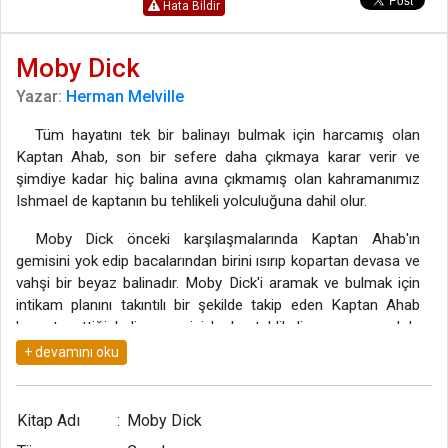
Hata Bildir
Moby Dick
Yazar:
Herman Melville
Tüm hayatını tek bir balinayı bulmak için harcamış olan
Kaptan Ahab, son bir sefere daha çıkmaya karar verir ve
şimdiye kadar hiç balina avına çıkmamış olan kahramanımız
Ishmael de kaptanın bu tehlikeli yolculuğuna dahil olur.
Moby Dick önceki karşılaşmalarında Kaptan Ahab'ın
gemisini yok edip bacalarından birini ısırıp kopartan devasa ve
vahşi bir beyaz balinadır. Moby Dick'i aramak ve bulmak için
intikam planını takıntılı bir şekilde takip eden Kaptan Ahab
komuta ettiği balina gemisiyle bu tehlikeli ve macera dolu
yolculuğa çıkar.
Kitap Adı
:
Moby Dick