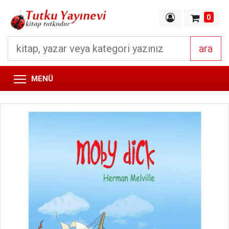
0
ara
MENÜ