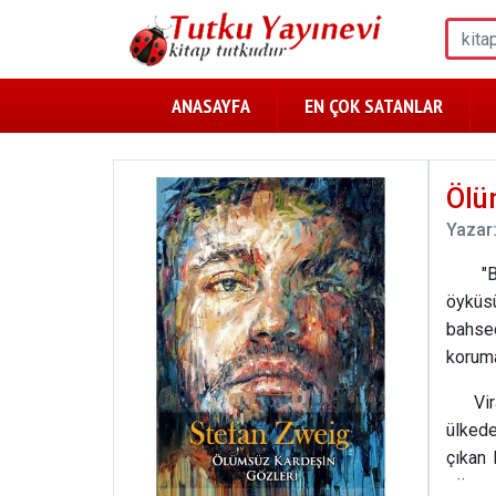
ANASAYFA
EN ÇOK SATANLAR
Ölü
Yazar
"Bu, e
öyküs
bahse
koruma
Virata
ülkede
çıkan 
görmek