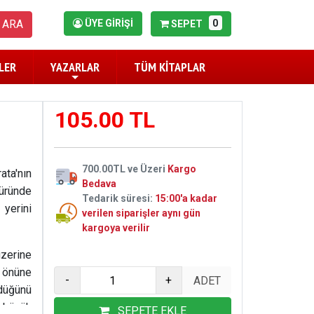
0
ARA
ÜYE GİRİŞİ
SEPET
LER
YAZARLAR
TÜM KİTAPLAR
105.00 TL
700.00TL ve Üzeri
Kargo
ata'nın
Bedava
üründe
Tedarik süresi:
15:00'a kadar
yerini
verilen siparişler aynı gün
kargoya verilir
üzerine
e önüne
-
+
rdüğünü
, büyük
SEPETE EKLE