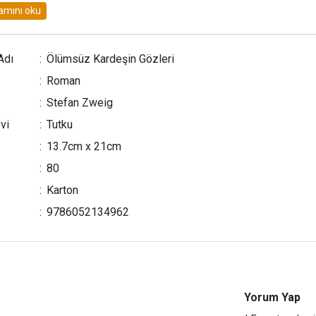
ini de öldürdüğünü görür ve o günden sonra Virata'nın yaşamı 
Ne yaparsa yapsın, nereye giderse gitsin ölü ağabeyinin onu s
arından asla kurtulamaz.
Adı
:
Ölümsüz Kardeşin Gözleri
:
Roman
:
Stefan Zweig
vi
:
Tutku
:
13.7cm x 21cm
:
80
:
Karton
:
9786052134962
Yorum Yap