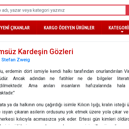
YENİ ÇIKANLAR
KARGO ÖDEYEN ÜRÜNLER
KATEGORİ
msüz Kardeşin Gözleri
:
Stefan Zweig
rdemin dört ismiyle kendi halkı tarafından onurlandırılan Vir
üdür. Ancak adından ne fatihler ne de bilgeler literat
dilmektedir. Ama anıları insanların hafızalarında hala 
ktadır."
 ya da halkının onu çağırdığı isimle Kılıcın Işığı, kralın isteği 
 isyan çıkaran asilerin ordusunu yok etmek üzere yola çıkar v
herkesi kılıcıyla acımasızca yok eder. Ertesi gün kimleri öldü
 için ölülerin arasında gezerken annesinin ilk göz ağrısını