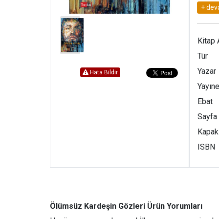
ağabey
olur. 
bakışl
Kitap 
Tür
Yazar
Hata Bildir
Yayıne
Ebat
Sayfa
Kapak
ISBN
Ölümsüz Kardeşin Gözleri Ürün Yorumları