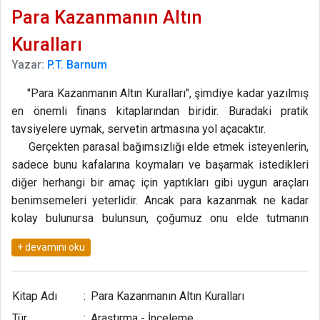
Para Kazanmanın Altın
Kuralları
Yazar:
P.T. Barnum
"Para Kazanmanın Altın Kuralları", şimdiye kadar yazılmış
en önemli finans kitaplarından biridir. Buradaki pratik
tavsiyelere uymak, servetin artmasına yol açacaktır.
Gerçekten parasal bağımsızlığı elde etmek isteyenlerin,
sadece bunu kafalarına koymaları ve başarmak istedikleri
diğer herhangi bir amaç için yaptıkları gibi uygun araçları
benimsemeleri yeterlidir. Ancak para kazanmak ne kadar
kolay bulunursa bulunsun, çoğumuz onu elde tutmanın
dünyadaki en zor şey olduğu konusunda hemfikirdir. En
fazla başarısızlık hikayesi bu noktadaki hatalardan
kaynaklanır.
Pek çok insan ekonomiyi gerçekten anlamadıkları halde
Kitap Adı
:
Para Kazanmanın Altın Kuralları
anladıklarını sanır. Gerçek ekonomi, her zaman gelirin gideri
Tür
:
Araştırma - İnceleme