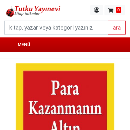
0
ara
MENÜ