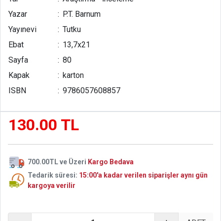
aşmasından ibarettir. Burada bir sent ve orada bankaya
Yazar
:
P.T. Barnum
konulan bir dolarlar birikmeye devam eder ve bu şekilde
istenilen sonuca ulaşılır. Bu süreci başarmak belki biraz
Yayınevi
:
Tutku
eğitim gerektirir, ancak bir kez alıştığınızda, rasyonel
Ebat
:
13,7x21
tasarrufta irrasyonel harcamadan daha fazla tatmin
Sayfa
:
80
olduğunu göreceksiniz.
Kapak
:
karton
"Zenginliğe giden yol, "değirmene giden yol kadar
ISBN
:
9786057608857
sadedir."
130.00 TL
700.00TL ve Üzeri
Kargo Bedava
Tedarik süresi:
15:00'a kadar verilen siparişler aynı gün
kargoya verilir