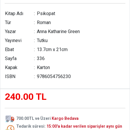
içerisinde okuyacağınız sayfaları çevirdikçe heyecan dozu
artan bir Anna Katharine Green başyapıtı.
Kitap Adı
:
Psikopat
Tür
:
Roman
Yazar
:
Anna Katharine Green
Yayınevi
:
Tutku
Ebat
:
13.7cm x 21cm
Sayfa
:
336
Kapak
:
Karton
ISBN
:
9786054756230
240.00 TL
700.00TL ve Üzeri
Kargo Bedava
Tedarik süresi:
15:00'a kadar verilen siparişler aynı gün