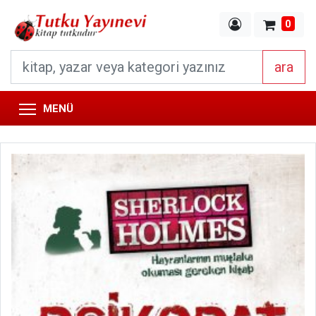
0
ara
MENÜ