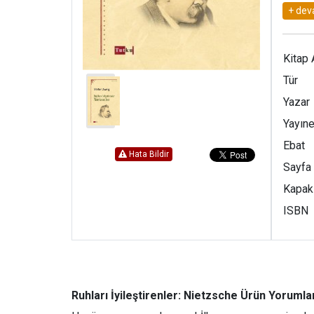
Kitap 
Tür
Yazar
Yayıne
Ebat
Hata Bildir
Sayfa
Kapak
ISBN
Ruhları İyileştirenler: Nietzsche Ürün Yorumla