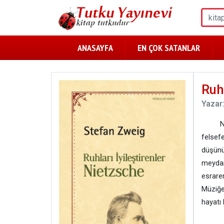
ANASAYFA
EN ÇOK SATANLAR
Ruhl
Yazar
Nietz
felse
düşünü
meydana
esrare
Müziğe 
hayatı