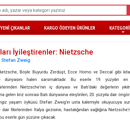
YENİ ÇIKANLAR
KARGO ÖDEYEN ÜRÜNLER
KATEGORİ
arı İyileştirenler: Nietzsche
:
Stefan Zweig
sche, Böyle Buyurdu Zerdüşt, Ecce Homo ve Deccal gibi kitapl
fe dünyasını halen sarsmaktadır. Bu eserle 19. yüzyılın en
rlerinden Nietzsche'nin iç dünyası ve Batı'daki değerlerin yıkıl
 gelen kriz sonrası Batı dünyasına eleştirileri, 20. yüzyıla dair öngör
ngiz yaşam öyküsü Stefan Zweig'ın usta kalemiyle okuyucuya sun
dair fikirlerinden İtalya gezisine, hastalığından sağlığına Nietzsche
 bu eserle gün yüzüne çıkacak.