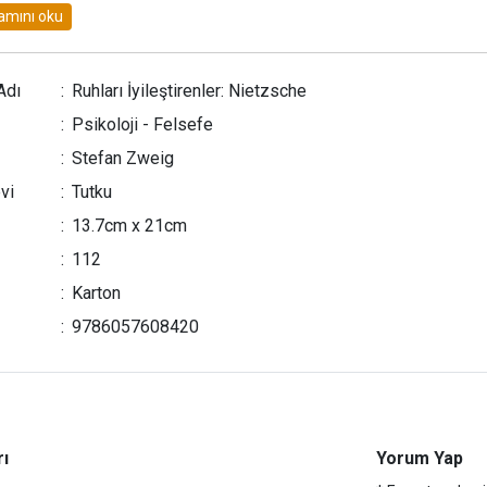
Adı
:
Ruhları İyileştirenler: Nietzsche
:
Psikoloji - Felsefe
:
Stefan Zweig
vi
:
Tutku
:
13.7cm x 21cm
:
112
:
Karton
:
9786057608420
rı
Yorum Yap