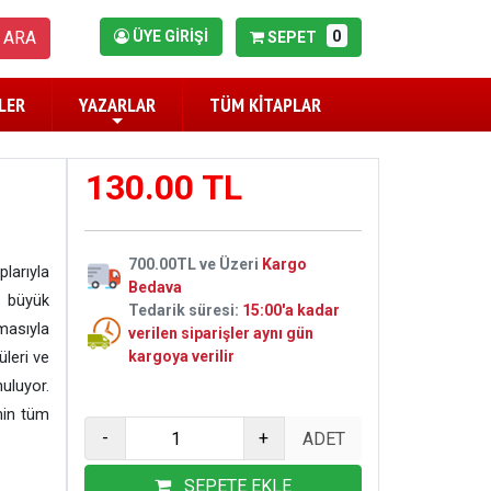
0
ARA
ÜYE GİRİŞİ
SEPET
LER
YAZARLAR
TÜM KİTAPLAR
130.00 TL
700.00TL ve Üzeri
Kargo
arıyla
Bedava
 büyük
Tedarik süresi:
15:00'a kadar
masıyla
verilen siparişler aynı gün
üleri ve
kargoya verilir
uluyor.
'nin tüm
-
+
SEPETE EKLE