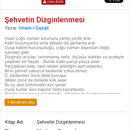
Hata Bildir
Şehvetin Dizginlenmesi
Yazar:
İmam-ı Gazali
İnsan çoğu zaman sorununu yanlış yerde arar.
Kalbi huzursuzdur ama sebebi dış şartlarda arar.
Oysa kalbin huzursuzluğu, çoğu zaman dışarıdan değil,
içeriden gelir.
Dizginsiz arzular, tanınmamış nefis, ölçüsüz istekler ve aceleyle
yaşanan bir hayat… Bunlar kalbi parça parça eder.
Parçalanan kalp, neyi neden istediğini ayırt edemez.
Bil ki şehvet yalnızca bedende zuhur etmez.
O, bedenden önce dilde konuşur
dilden önce de midede kök salar.
Bu üç alan birbirinden ayrı sanılır.
Oysa bunlar aynı kapının farklı kanatlarıdır.
Birinde gevşeme başladığında, diğerleri de bundan nasiplenir.
Bu sebeple şehvetle mücadele, tek bir uzuv üzerinden
yürütülemez.
Dilde dizginlenmeyen şehvet, midede güçlenir.
Midede ölçü bulmayan şehvet, bedende taşar.
Bedende taşan şehvet, kalbi esir alır.
Şunu bilmek gerekir ki dil, şehvetin en erken habercisidir.
Kitap Adı
:
Şehvetin Dizginlenmesi
İnsan çoğu zaman bir fiili işlemeden önce onu dillendirir.