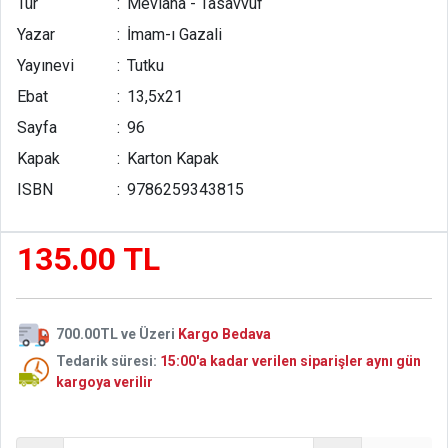
Tür
:
Mevlana - Tasavvuf
Dil, arzunun prova alanıdır.
Orada rahatça dolaşan şey, bedende yabancı durmaz.
Yazar
:
İmam-ı Gazali
Bu yüzden tasavvuf ehli, dildeki serbestliği masum görmez.
Çünkü dil serbest kaldığında, kalbin kapısı da gevşer.
Yayınevi
:
Tutku
Ebat
:
13,5x21
Sayfa
:
96
Kapak
:
Karton Kapak
ISBN
:
9786259343815
135.00 TL
700.00TL ve Üzeri
Kargo Bedava
Tedarik süresi:
15:00'a kadar verilen siparişler aynı gün
kargoya verilir