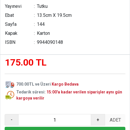
"Kitabı elinize aldığınızda rafting yapar gibi insanı
Yayınevi
:
Tutku
sürüklüyor. Bir günde bitirdim."
Ebat
:
13.5cm X 19.5cm
- Hasan Güzel / İzmir
Sayfa
:
144
Kapak
:
Karton
"Hacı Murat'a bir yarış arabası motoru takarsanız ne olur?
İşte bu kitabı okuyunca insan kendini öyle hissediyor."
ISBN
:
9944090148
- Dursun Polat / Bursa
175.00 TL
"Kendimi Dünya Kupası finaline çıkacak bir futbolcu gibi
hissettim. Bence Milli Takımın bu kitaba göz atması gerek."
- Birkan Erdoğan / İzmir
700.00TL ve Üzeri
Kargo Bedava
Tedarik süresi:
15:00'a kadar verilen siparişler aynı gün
kargoya verilir
-
+