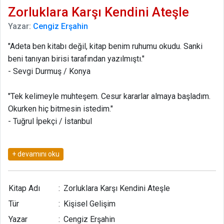
Zorluklara Karşı Kendini Ateşle
Yazar:
Cengiz Erşahin
"Adeta ben kitabı değil, kitap benim ruhumu okudu. Sanki
beni tanıyan birisi tarafından yazılmıştı."
- Sevgi Durmuş / Konya
"Tek kelimeyle muhteşem. Cesur kararlar almaya başladım.
Okurken hiç bitmesin istedim."
- Tuğrul İpekçi / İstanbul
"Okuduğum kişisel gelişim kitapları arasında en mükemmeli.
İçinde bulunduğum karamsarlıktan sayenizde kurtuldum."
- Ayşe Değirmenci / İstanbul
Kitap Adı
:
Zorluklara Karşı Kendini Ateşle
"Kitaptaki her cümle insanı o anda ateşliyor."
Tür
:
Kişisel Gelişim
- Kemal Bel / Ankara
Yazar
:
Cengiz Erşahin